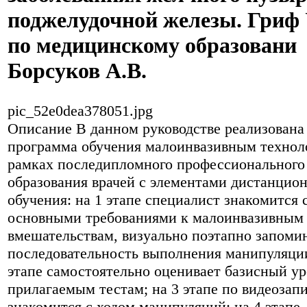
поджелудочной железы. Гри
по медицинскому образовани
Борсуков А.В.
pic_52e0dea378051.jpg
Описание
В данном руководстве реализована
программа обучения малоинвазивным технол
рамках последипломного профессионального
образования врачей с элементами дистанцио
обучения: на 1 этапе специалист знакомится 
основными требованиями к малоинвазивным
вмешательствам, визуально поэтапно запоми
последовательность выполнения манипуляции
этапе самостоятельно оценивает базисный ур
прилагаемым тестам; на 3 этапе по видеозап
знакомится с ходом манипуляций; на 4 этапе