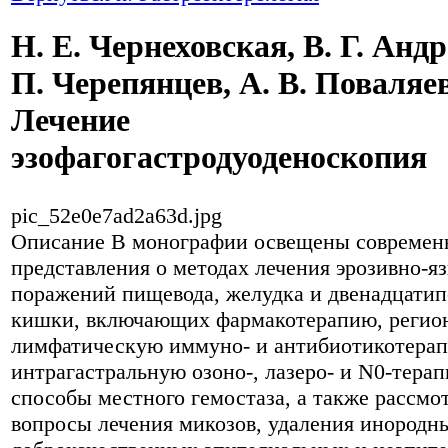
Н. Е. Чернеховская, В. Г. Андр
П. Черепянцев, А. В. Поваляе
Лечение
эзофагогастродуоденоскопия
pic_52e0e7ad2a63d.jpg
Описание
В монографии освещены современ
представления о методах лечения эрозивно-я
поражений пищевода, желудка и двенадцати
кишки, включающих фармакотерапию, регио
лимфатическую иммуно- и антибиотикотера
интрагастральную озоно-, лазеро- и N0-тера
способы местного гемостаза, а также рассмо
вопросы лечения микозов, удаления инородны