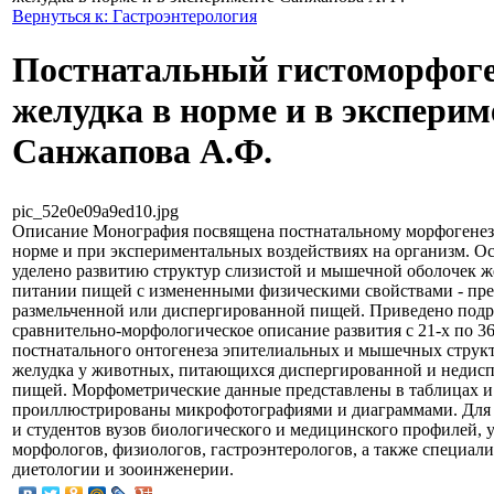
Вернуться к: Гастроэнтерология
Постнатальный гистоморфоге
желудка в норме и в эксперим
Санжапова А.Ф.
pic_52e0e09a9ed10.jpg
Описание
Монография посвящена постнатальному морфогенез
норме и при экспериментальных воздействиях на организм. О
уделено развитию структур слизистой и мышечной оболочек ж
питании пищей с измененными физическими свойствами - пр
размельченной или диспергированной пищей. Приведено под
сравнительно-морфологическое описание развития с 21-х по 36
постнатального онтогенеза эпителиальных и мышечных структ
желудка у животных, питающихся диспергированной и недис
пищей. Морфометрические данные представлены в таблицах и
проиллюстрированы микрофотографиями и диаграммами. Для 
и студентов вузов биологического и медицинского профилей, 
морфологов, физиологов, гастроэнтерологов, а также специали
диетологии и зооинженерии.