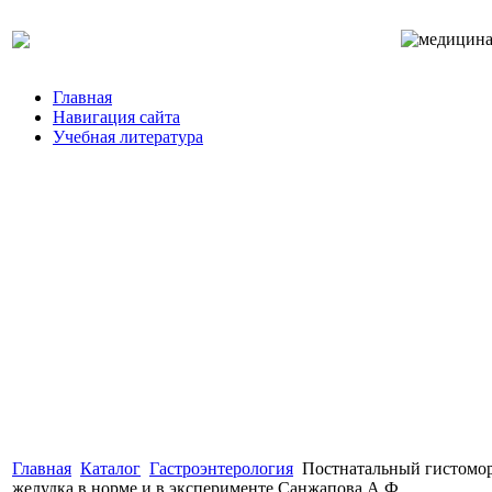
Главная
Навигация сайта
Учебная литература
Главная
Каталог
Гастроэнтерология
Постнатальный гистомо
желудка в норме и в эксперименте Санжапова А.Ф.