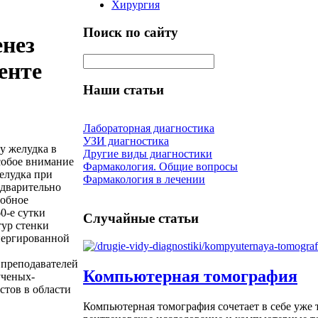
Хирургия
Поиск по сайту
нез
енте
Наши статьи
Лабораторная диагностика
УЗИ диагностика
у желудка в
Другие виды диагностики
собое внимание
Фармакология. Общие вопросы
елудка при
Фармакология в лечении
едварительно
робное
0-е сутки
Случайные статьи
ур стенки
пергированной
преподавателей
Компьютерная томография
ученых-
стов в области
Компьютерная томография сочетает в себе уже