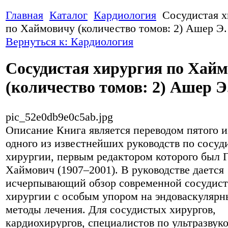
Главная
Каталог
Кардиология
Сосудистая х
по Хаймовичу (количество томов: 2) Ашер Э.
Вернуться к: Кардиология
Сосудистая хирургия по Хай
(количество томов: 2) Ашер Э
pic_52e0db9e0c5ab.jpg
Описание
Книга является переводом пятого 
одного из известнейших руководств по сосуд
хирургии, первым редактором которого был 
Хаймович (1907–2001). В руководстве дается
исчерпывающий обзор современной сосудис
хирургии с особым упором на эндоваскулярн
методы лечения. Для сосудистых хирургов,
кардиохирургов, специалистов по ультразвук