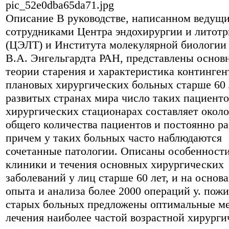
pic_52e0dba65da71.jpg
Описание
В руководстве, написанном ведущ
сотрудниками Центра эндохирургии и литот
(ЦЭЛТ) и Института молекулярной биологии
В.А. Энгельгардта РАН, представлены основ
теории старения и характеристика континген
плановых хирургических больных старше 60 
развитых странах мира число таких пациенто
хирургических стационарах составляет окол
общего количества пациентов и постоянно ра
причем у таких больных часто наблюдаются
сочетанные патологии. Описаны особенност
клиники и течения основных хирургических
заболеваний у лиц старше 60 лет, и на основ
опыта и анализа более 2000 операций у. пож
старых больных предложены оптимальные м
лечения наиболее частой возрастной хирурги