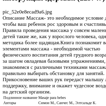
pic_52e0e8ecad9a6.jpg
Описание
Массаж- это необходимое условие д
чтобы ваш ребенок рос здоровым и счастлив
Правила проведения массажа у совсем мален
детей такие же, как у взрослого человека, од
методика более щадящая.Книга познакомит в
элементами массажа - необходимой частью
физического воспитания детей грудного возр
за шагом овладевая базовыми упражнениями,
знакомимся с различными техниками массаж
правильно выбирать обстановку для занятий.
Прикосновение ваших рук передаст малышу 
поддержку, внимание и окажет чудесное возд
на детский организм.
Подлинное название
Masaje para bebes
Авторы
Симон М., Санчес М., Элтсальде К.