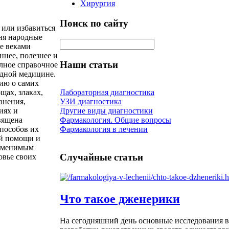
Хирургия
Поиск по сайту
 или избавиться
дня народные
е веками
нее, полезнее и
Наши статьи
олное справочное
одной медицине.
ию о самих
ощах, злаках,
Лабораторная диагностика
анения,
УЗИ диагностика
иях и
Другие виды диагностики
вящена
Фармакология. Общие вопросы
пособов их
Фармакология в лечении
ой помощи и
заменимым
Случайные статьи
овье своих
Что такое дженерики
На сегодняшний день основные исследования в