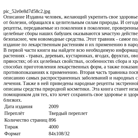
pic_52e0e8d7d58c2.jpg
Описание
Издавна человек, желающий укрепить свое здоровье
от болезни, обращался к целительным силам природы. И сего
рецепты, передаваемые из поколения в поколение, проверенны
целебные сборы наших бабушек оказываются зачастую действен
безопаснее, чем новомодные средства. Этот травник - самое п
издание по лекарственным растениям и их применению в нар
В первой части книги вы найдете всю необходимую информац
растениях - травах, деревьях, кустарниках, ягодах, фруктах, ов
пряностях; об их целебных свойствах, особенностях сбора и хр
способах приготовления лекарственных форм, а также показан
противопоказаниях к применению. Вторая часть травника пос
описанию самых распространенных заболеваний и народных с
лечения. Также в ней приведены народные рецепты экстренн
описаны средства природной косметики. Эта книга станет не
помощником для тех, кто хочет сохранить свое здоровье и здор
близких.
Дата издания
2009
Переплёт
Твердый переплет
Количество страниц
896
Тираж
4000
Формат
84x108/32