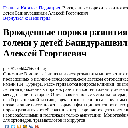
Главная
Каталог
Педиатрия
Врожденные пороки развития кос
детей Баиндурашвили Алексей Георгиевич
Вернуться к: Педиатрия
Врожденные пороки развития
голени у детей Баиндурашвил
Алексей Георгиевич
pic_52e0dd47b6a0f.jpg
Описание
В монографии излагаются результаты многолетних 
проведенных в научно-исследовательском детском ортопедиче
имени Г.И. Турнера. Рассматриваются вопросы клиники, диаг
лечения врожденных пороков развития костей голени у детей в 
мес. до 15 лет и старше. Описываются новые методики операц
на сберегательной тактике, адекватные различным вариантам 
позволяющие восстановить форму и функции конечности, тех 
порока развития костей голени, которые до настоящего времен
неоперабельными и подлежали только ампутации. Монография
для ортопедов, травматологов и хирургов.