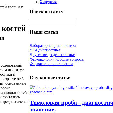
Хирургия
тей голени у
Поиск по сайту
 костей
Наши статьи
и
Лабораторная диагностика
УЗИ диагностика
Другие виды диагностики
Фармакология. Общие вопросы
Фармакология в лечении
исследований,
ском институте
ностики и
Случайные статьи
возрасте от 3
ий, основанные
порока,
разновидностей
и считались
Тимоловая проба - диагности
 предназначена
значение.