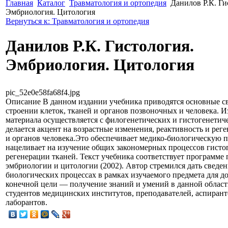
Главная
Каталог
Травматология и ортопедия
Данилов Р.К. Ги
Эмбриология. Цитология
Вернуться к: Травматология и ортопедия
Данилов Р.К. Гистология.
Эмбриология. Цитология
pic_52e0e58fa68f4.jpg
Описание
В данном издании учебника приводятся основные с
строении клеток, тканей и органов позвоночных и человека. 
материала осуществляется с филогенетических и гистогенетич
делается акцент на возрастные изменения, реактивность и рег
и органов человека.Это обеспечивает медико-биологическую 
нацеливает на изучение общих закономерных процессов гистог
регенерации тканей. Текст учебника соответствует программе 
эмбриологии и цитологии (2002). Автор стремился дать сведе
биологических процессах в рамках изучаемого предмета для д
конечной цели — получение знаний и умений в данной област
студентов медицинских институтов, преподавателей, аспирант
лаборантов.