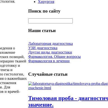
стология.
Хирургия
Поиск по сайту
Наши статьи
Лабораторная диагностика
УЗИ диагностика
ведения о
Другие виды диагностики
Изложение
Фармакология. Общие вопросы
еских позиций,
Фармакология в лечении
енерацию тканей
подготовку и
енеза и
Случайные статьи
по гистологии,
ния о важнейших
остижения
и. Для
ов и врачей-
Тимоловая проба - диагности
значение.