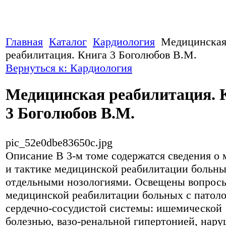
Главная
Каталог
Кардиология
Медицинска
реабилитация. Книга 3 Боголюбов В.М.
Вернуться к: Кардиология
Медицинская реабилитация. 
3 Боголюбов В.М.
pic_52e0dbe83650c.jpg
Описание
В 3-м томе содержатся сведения о 
и тактике медицинской реабилитации больн
отдельными нозологиями. Освещены вопрос
медицинской реабилитации больных с патол
сердечно-сосудистой системы: ишемической
болезнью, вазо-ренальной гипертонией, нар