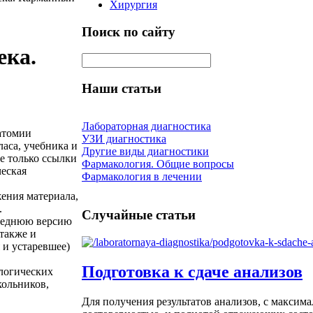
Хирургия
Поиск по сайту
ека.
Наши статьи
Лабораторная диагностика
атомии
УЗИ диагностика
ласа, учебника и
Другие виды диагностики
е только ссылки
Фармакология. Общие вопросы
ческая
Фармакология в лечении
жения материала,
.
Случайные статьи
следнюю версию
 также и
 и устаревшее)
Подготовка к сдаче анализов
ологических
кольников,
Для получения результатов анализов, с максим