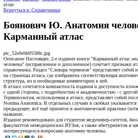
атлас
Вернуться к: Справочники
Боянович Ю. Анатомия челов
Карманный атлас
pic_52e0ebb95588c.jpg
Описание
Настоящее, 2-е издание книги "Карманный атлас ан
человека" (исправленное и дополненное) сочетает признаки ат
справочника. Раздел "Словарь терминов" представляет собой н
на страницы атласа, где изображена соответствующая анатоми
структура, но и необходимые комментарии к ней.
В атласе сочетается компактность издания и доступность изло
с одной стороны, с подробностью и академичностью - с другой
Терминология, используемая в атласе, представляет собой по
Nomina Anatomica. В отдельных случаях в скобках указывается
предыдущее, всё ещё принятое в анатомической практике (хотя
название.
Издание рекомендовано для студентов медунивер-ситетов, би
факультетов немедицинских ВУЗов, а также абитуриентов и ш
интересующихся вопросами анатомии человека.