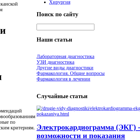
Хирургия
иканской
ям
Поиск по сайту
ии
Наши статьи
Лабораторная диагностика
УЗИ диагностика
Другие виды диагностики
Фармакология. Общие вопросы
м
Фармакология в лечении
Случайные статьи
омендаций
овообразованиям
нные по
Электрокардиограмма (ЭКГ) 
ским критериям.
возможности и показания